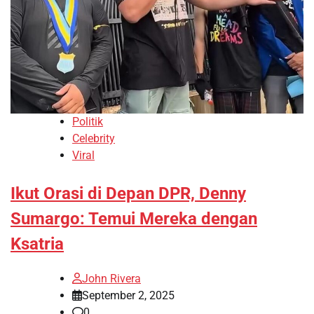
Politik
Celebrity
Viral
Ikut Orasi di Depan DPR, Denny
Sumargo: Temui Mereka dengan
Ksatria
John Rivera
September 2, 2025
0