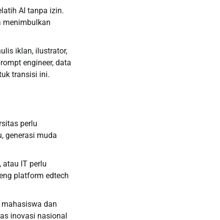
atih AI tanpa izin.
sa menimbulkan
is iklan, ilustrator,
prompt engineer, data
 transisi ini.
sitas perlu
u, generasi muda
 atau IT perlu
eng platform edtech
es mahasiswa dan
as inovasi nasional