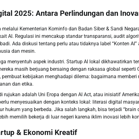
gital 2025: Antara Perlindungan dan Inova
a melalui Kementerian Kominfo dan Badan Siber & Sandi Nega
kait AI. Regulasi ini mencakup standar transparansi, audit algori
badi. Ada diskusi tentang perlu atau tidaknya label “Konten AI” 
usia dan mesin.
 juga menyentuh aspek industri. Startup AI lokal dikhawatirkan te
 mereka masih berjuang bersaing dengan raksasa global seperti 
tu, pembuat kebijakan menghadapi dilema: bagaimana memberi 
nan dan etika.
i rujukan adalah Uni Eropa dengan AI Act, atau inisiatif Amerika
perlu menyesuaikan dengan konteks lokal: literasi digital masya
ltur hukum yang berbeda. Jika salah langkah, bisa terjadi “brain 
ebih memilih bekerja di luar negeri karena iklim inovasi lebih ko
rtup & Ekonomi Kreatif