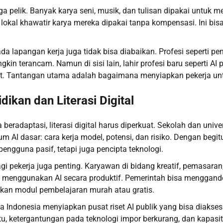
a pelik. Banyak karya seni, musik, dan tulisan dipakai untuk mel
lokal khawatir karya mereka dipakai tanpa kompensasi. Ini bi
a lapangan kerja juga tidak bisa diabaikan. Profesi seperti penul
in terancam. Namun di sisi lain, lahir profesi baru seperti AI 
cist. Tantangan utama adalah bagaimana menyiapkan pekerja untuk
ikan dan Literasi Digital
beradaptasi, literasi digital harus diperkuat. Sekolah dan univer
 AI dasar: cara kerja model, potensi, dan risiko. Dengan begit
engguna pasif, tetapi juga pencipta teknologi.
i pekerja juga penting. Karyawan di bidang kreatif, pemasaran,
n menggunakan AI secara produktif. Pemerintah bisa menggand
akan modul pembelajaran murah atau gratis.
nya Indonesia menyiapkan pusat riset AI publik yang bisa diaks
itu, ketergantungan pada teknologi impor berkurang, dan kapasit