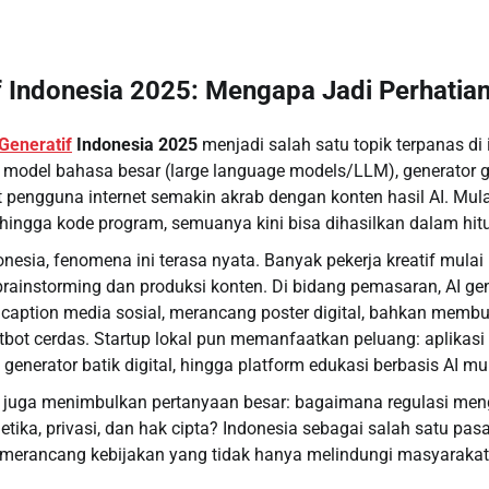
f Indonesia 2025: Mengapa Jadi Perhatia
Generatif
Indonesia 2025
menjadi salah satu topik terpanas di i
model bahasa besar (large language models/LLM), generator g
engguna internet semakin akrab dengan konten hasil AI. Mulai 
, hingga kode program, semuanya kini bisa dihasilkan dalam hit
nesia, fenomena ini terasa nyata. Banyak pekerja kreatif mul
ainstorming dan produksi konten. Di bidang pemasaran, AI gene
 caption media sosial, merancang poster digital, bahkan mem
atbot cerdas. Startup lokal pun memanfaatkan peluang: aplikasi
generator batik digital, hingga platform edukasi berbasis AI m
i juga menimbulkan pertanyaan besar: bagaimana regulasi me
ka, privasi, dan hak cipta? Indonesia sebagai salah satu pasar 
merancang kebijakan yang tidak hanya melindungi masyarakat, 