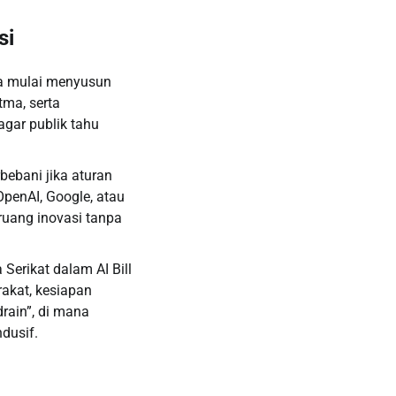
si
ra mulai menyusun
tma, serta
agar publik tahu
rbebani jika aturan
OpenAI, Google, atau
ruang inovasi tanpa
 Serikat dalam AI Bill
rakat, kesiapan
drain”, di mana
ndusif.