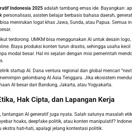
ratif Indonesia 2025
adalah tambang emas ide. Bayangkan: apl
personalisasi, asisten belajar berbasis bahasa daerah, generat
 bisa menirukan logat khas Jawa, Sunda, atau Papua. Semua ini
besar.
 ikut terdorong. UMKM bisa menggunakan AI untuk desain logo, 
ine. Biaya produksi konten turun drastis, sehingga usaha kec
anpa modal besar. Hal ini sejalan dengan misi pemerintah mendor
s.
lirik startup AI. Dana ventura regional dan global mencari “next
 memimpin gelombang AI Asia Tenggara. Jika ekosistem mendu
haan AI besar dari Bandung, Jakarta, atau Yogyakarta.
tika, Hak Cipta, dan Lapangan Kerja
 tantangan AI generatif juga nyata. Salah satunya masalah etik
ebar hoaks, deepfake politik, atau konten manipulatif? Indone
ekstra hati-hati, apalagi jelang kontestasi politik.