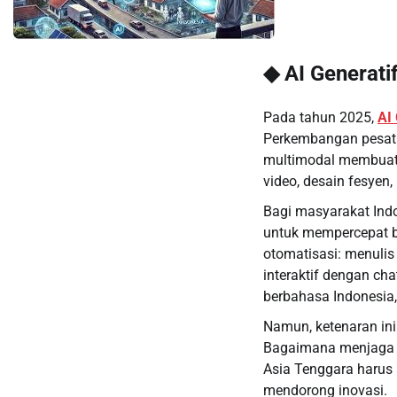
◆ AI Generati
Pada tahun 2025,
AI 
Perkembangan pesat 
multimodal membuat p
video, desain fesyen
Bagi masyarakat Indo
untuk mempercepat br
otomatisasi: menulis
interaktif dengan ch
berbahasa Indonesia, 
Namun, ketenaran in
Bagaimana menjaga eti
Asia Tenggara harus 
mendorong inovasi.