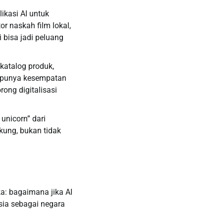
ikasi AI untuk
or naskah film lokal,
 bisa jadi peluang
katalog produk,
il punya kesempatan
ong digitalisasi
 unicorn” dari
kung, bukan tidak
a: bagaimana jika AI
sia sebagai negara