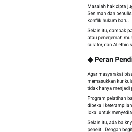
Masalah hak cipta jug
Seniman dan penulis 
konflik hukum baru.
Selain itu, dampak pad
atau penerjemah mungk
curator, dan AI ethi
◆ Peran Pendid
Agar masyarakat bisa 
memasukkan kurikulum
tidak hanya menjadi p
Program pelatihan bag
dibekali keterampila
lokal untuk menyedi
Selain itu, ada baik
peneliti. Dengan beg